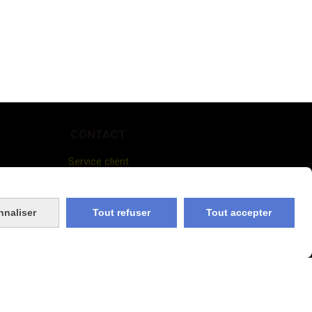
CONTACT
Service client
06.08.56.80.70
0973018493
nnaliser
Tout refuser
Tout accepter