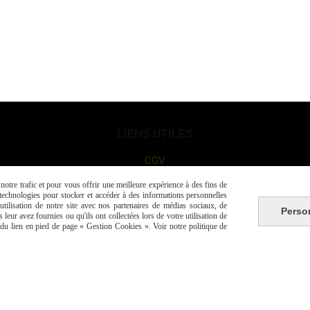
LIENS UTILES
CGV
otre trafic et pour vous offrir une meilleure expérience à des fins de
s technologies pour stocker et accéder à des informations personnelles
Mentions légales
tilisation de notre site avec nos partenaires de médias sociaux, de
Perso
leur avez fournies ou qu'ils ont collectées lors de votre utilisation de
e du lien en pied de page « Gestion Cookies ». Voir notre politique de