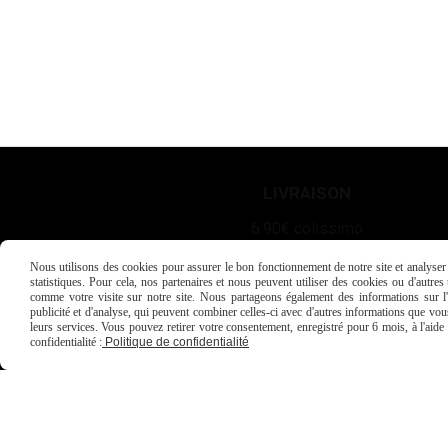
LIVRAISON
6.90€ colissimo
4.90€ Mondial Relay
Nous utilisons des cookies pour assurer le bon fonctionnement de notre site et analyser n
statistiques. Pour cela, nos partenaires et nous peuvent utiliser des cookies ou d'autre
comme votre visite sur notre site. Nous partageons également des informations sur l'u
publicité et d'analyse, qui peuvent combiner celles-ci avec d'autres informations que vous 
Livraison offerte dès 80€ d'achat
leurs services. Vous pouvez retirer votre consentement, enregistré pour 6 mois, à l'aid
confidentialité :
Politique de confidentialité