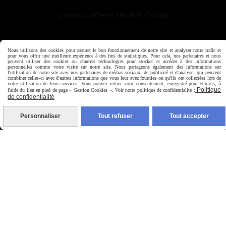
Livraison offerte dès 80€ d'achat
LIENS UTILES
Nous utilisons des cookies pour assurer le bon fonctionnement de notre site et analyser notre trafic et
pour vous offrir une meilleure expérience à des fins de statistiques. Pour cela, nos partenaires et nous
peuvent utiliser des cookies ou d'autres technologies pour stocker et accéder à des informations
personnelles comme votre visite sur notre site. Nous partageons également des informations sur
CGV
l'utilisation de notre site avec nos partenaires de médias sociaux, de publicité et d'analyse, qui peuvent
combiner celles-ci avec d'autres informations que vous leur avez fournies ou qu'ils ont collectées lors de
votre utilisation de leurs services. Vous pouvez retirer votre consentement, enregistré pour 6 mois, à
Politique
l'aide du lien en pied de page « Gestion Cookies ». Voir notre politique de confidentialité :
Mentions légales
de confidentialité
Personnaliser
Tout refuser
Tout accepter
CONTACT
Service client
06.08.56.80.70
0973018493