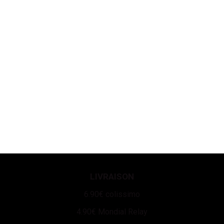
LIVRAISON
6.90€ colissimo
4.90€ Mondial Relay